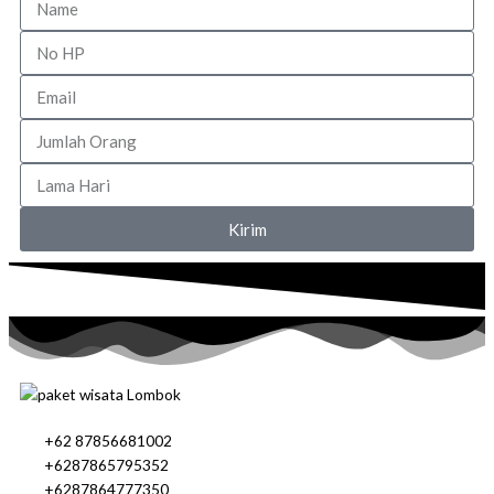
No
HP
Email
Jumlah
Orang
Lama
Hari
Kirim
+62 87856681002
+6287865795352
+6287864777350