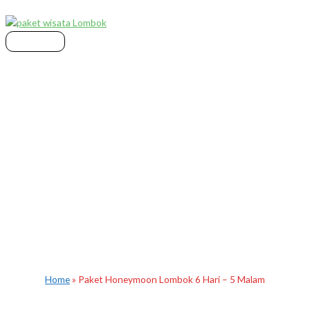
Skip
Main
to
Menu
content
Paket Honeymoon Lombok 6 Hari –
5 Malam
Home
»
Paket Honeymoon Lombok 6 Hari – 5 Malam