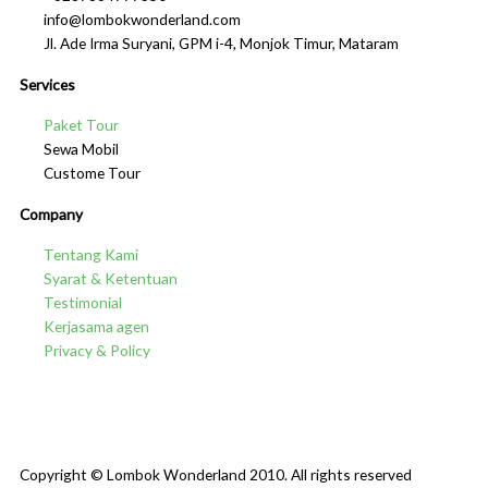
info@lombokwonderland.com
Jl. Ade Irma Suryani, GPM i-4, Monjok Timur, Mataram
Services
Paket Tour
Sewa Mobil
Custome Tour
Company
Tentang Kami
Syarat & Ketentuan
Testimonial
Kerjasama agen
Privacy & Policy
F
I
W
Y
a
n
h
o
Copyright © Lombok Wonderland 2010. All rights reserved